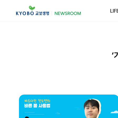
LIF
‘