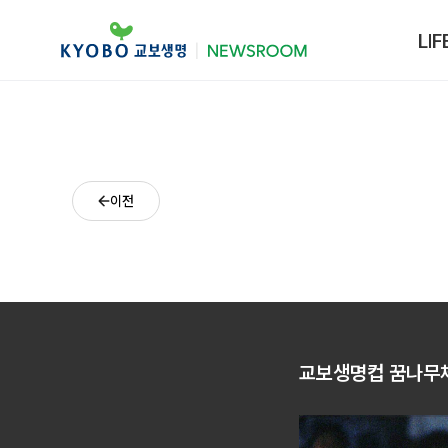
LIF
이전
교보생명컵 꿈나무체