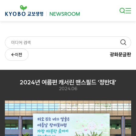
본문 바로가기
광화문글판
이전
2024년 여름편 캐서린 맨스필드 ‘정반대’
2024.06