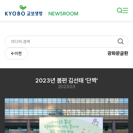
본문 바로가기
광화문글판
이전
2023년 봄편 김선태 ‘단짝’
2023.03