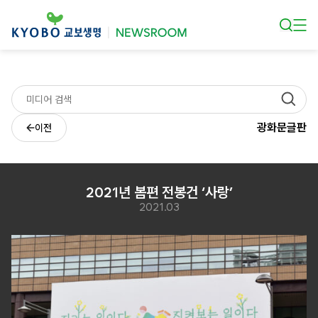
본문 바로가기
광화문글판
이전
2021년 봄편 전봉건 ‘사랑’
2021.03