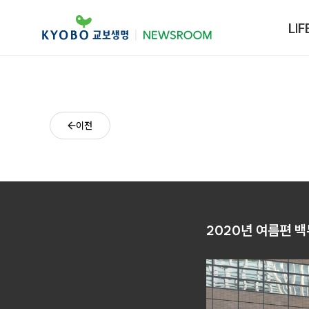
LIF
이전
2020년 여름편 백