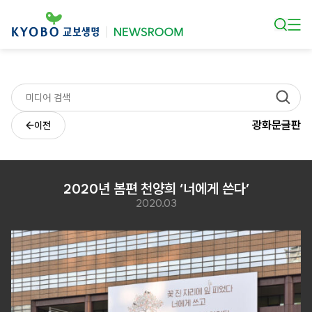
본문 바로가기
광화문글판
이전
2020년 봄편 천양희 ‘너에게 쓴다’
2020.03