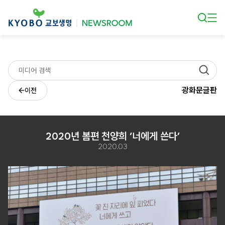
본문 바로가기
광화문글판
이전
2020년 봄편 천양희 ‘너에게 쓴다’
2020.03