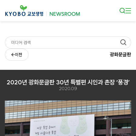
본문 바로가기
광화문글판
이전
2020년 광화문글판 30년 특별편 시인과 촌장 ‘풍경’
2020.09