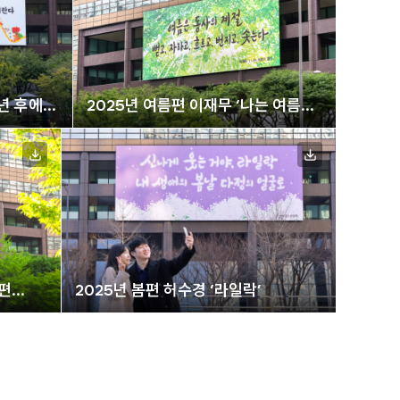
0년 후에
2025년 여름편 이재무 ‘나는 여름이
좋다’
별편
2025년 봄편 허수경 ‘라일락’