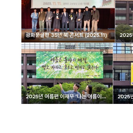
광화문글판 35년 북 콘서트 (2025.11)
202
지에게
2025년 여름편 이재무 ‘나는 여름이
2025
좋다’
넷플릭스