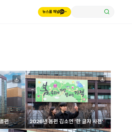
뉴스룸 채널
별편
2026년 봄편 김소연 ‘한 글자 사전’