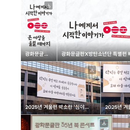
광화문글판X
광화문글판X방탄소년단 특별편 배
방탄소년단
특별편
배경화면
(모바일)
2025년 겨울편 박소란 ‘심야
2025년 겨
식당’
식당’