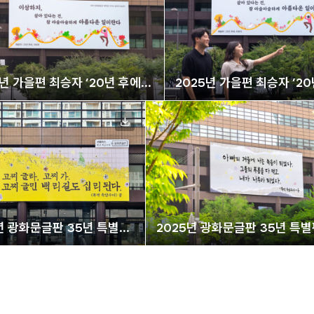
5년 가을편 최승자 ’20년 후에
2025년 가을편 최승자 ’2
’
지에게’
년 광화문글판 35년 특별편
2025년 광화문글판 35년 특
 ‘폭싹 속았수다’
넷플릭스 ‘폭싹 속았수다’