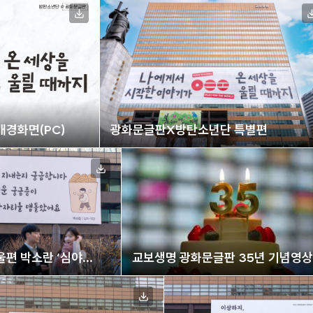
경화면(PC)
광화문글판X방탄소년단 특별편
울편 박소란 ‘심야
교보생명 광화문글판 35년 기념영상