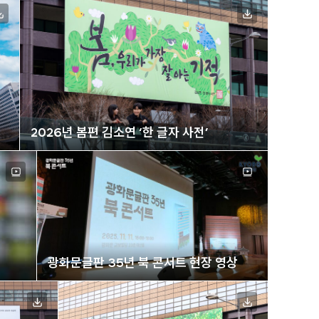
2026년 봄편 김소연 ‘한 글자 사전’
광화문글판 35년 북 콘서트 현장 영상