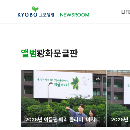
LIF
앨범
광화문글판
2026년 여름편 메리 올리버 ‘마지막
2026년
날들’
날들’