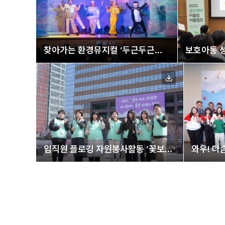
찾아가는 환경뮤지컬 ‘두근두근
보호아동 성
새로나 챌린지’
어울림 여
임직원 플로깅 자원봉사활동 ‘꽃보다
와우! 다
플로깅’
산타’