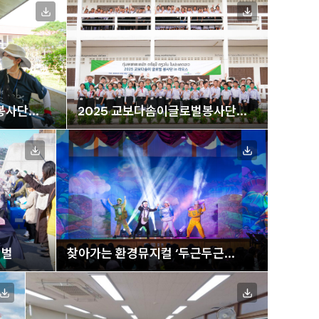
봉사단
2025 교보다솜이글로벌봉사단
라오스 봉사활동
티벌
찾아가는 환경뮤지컬 ‘두근두근
새로나 챌린지’