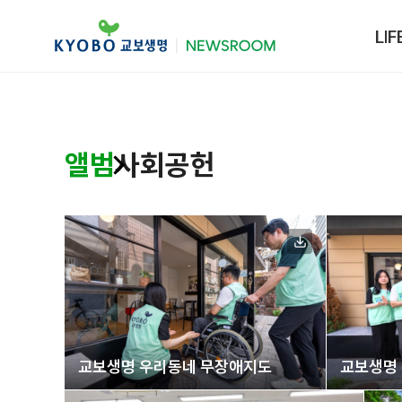
LIF
앨범
사회공헌
교보생명 우리동네 무장애지도
교보생명