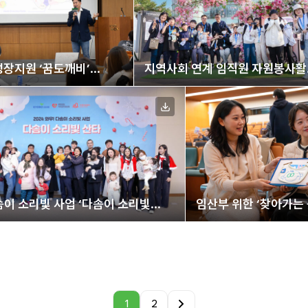
장지원 ‘꿈도깨비’
지역사회 연계 임직원 자원봉사활
름캠프
‘1팀1지역 아동센터’
솜이 소리빛 사업 ‘다솜이 소리빛
임산부 위한 ‘찾아가는
스마일 턱받이 전달
1
2