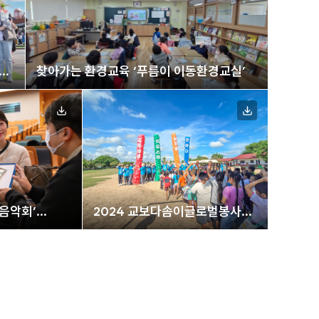
동
찾아가는 환경교육 ‘푸름이 이동환경교실’
 음악회’
2024 교보다솜이글로벌봉사단
라오스 봉사활동