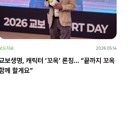
보도자료
2026.05.14
교보생명, 캐릭터 ‘꼬옥’ 론칭… “끝까지 꼬옥
함께 할게요”