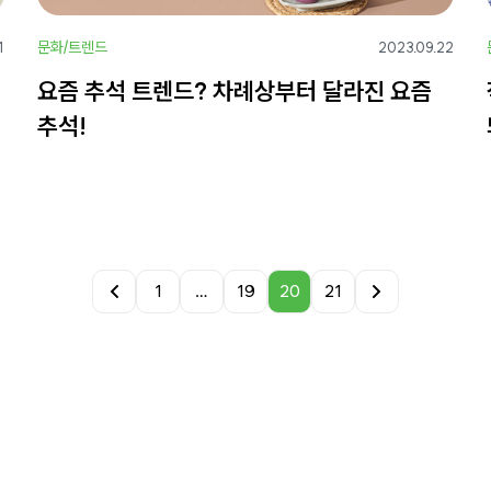
문화/트렌드
1
2023.09.22
요즘 추석 트렌드? 차례상부터 달라진 요즘
추석!
1
…
19
20
21