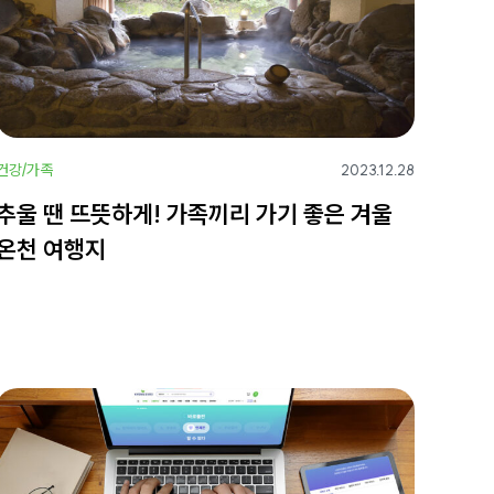
건강/가족
2023.12.28
추울 땐 뜨뜻하게! 가족끼리 가기 좋은 겨울
온천 여행지