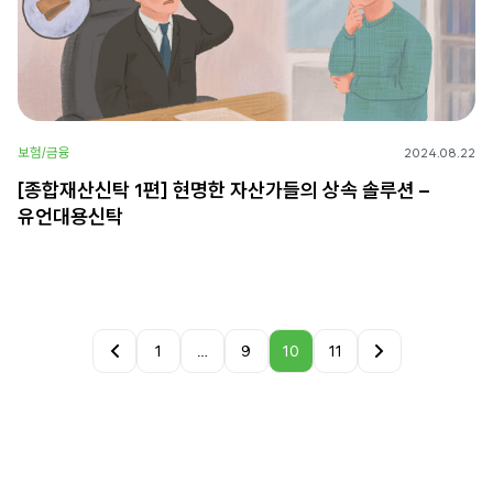
보험/금융
2024.08.22
[종합재산신탁 1편] 현명한 자산가들의 상속 솔루션 –
유언대용신탁
1
…
9
10
11