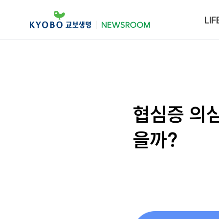
LIF
협심증 의심
을까?