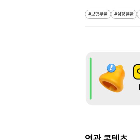
보험무물
심장질환
연관 콘텐츠