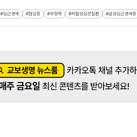
심근경색
협심증
부정맥
허혈성심장질환
급성심근경색증