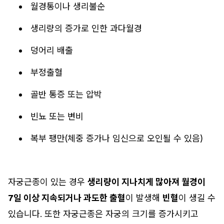
월경통이나 생리불순
생리량의 증가로 인한 과다월경
덩어리 배출
부정출혈
골반 통증 또는 압박
빈뇨 또는 변비
복부 팽만(체중 증가나 임신으로 오인될 수 있음)
자궁근종이 있는 경우
생리량이 지나치게 많아져 월경이
7일 이상 지속되거나 과도한 출혈
이 발생해
빈혈
이 생길 수
있습니다. 또한 자궁근종은 자궁의 크기를 증가시키고