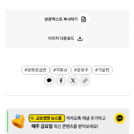
본문텍스트 복사하기
이미지 다운로드
광화문글판
자화상
윤동주
가을편