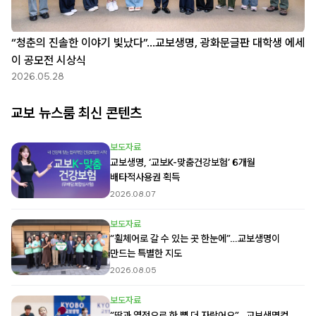
“청춘의 진솔한 이야기 빛났다”…교보생명, 광화문글판 대학생 에세
이 공모전 시상식
2026.05.28
교보 뉴스룸 최신 콘텐츠
보도자료
교보생명, ‘교보K-맞춤건강보험’ 6개월
배타적사용권 획득
2026.08.07
보도자료
“휠체어로 갈 수 있는 곳 한눈에”…교보생명이
만드는 특별한 지도
2026.08.05
보도자료
“땀과 열정으로 한 뼘 더 자랐어요”…교보생명컵