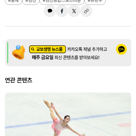
꿈체
김천
김천종합스포츠타운
유망주
연관 콘텐츠