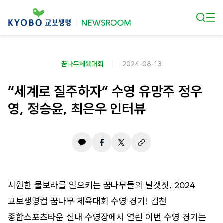
본문 바로가기
꿈나무체육대회
2024-08-13
“세계로 질주하자” 수영 유망주 정우
영, 정승윤, 최은우 인터뷰
시원한 물보라를 일으키는 꿈나무들의 날갯짓, 2024
교보생명컵 꿈나무 체육대회 수영 경기! 김천
종합스포츠타운 실내 수영장에서 열린 이번 수영 경기는