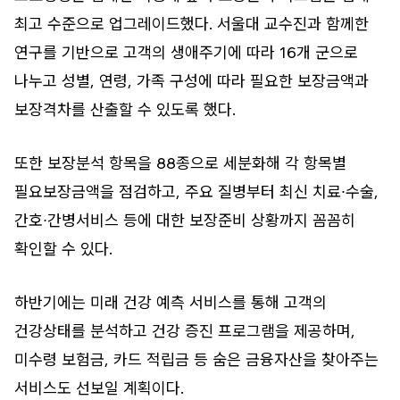
최고 수준으로 업그레이드했다. 서울대 교수진과 함께한
연구를 기반으로 고객의 생애주기에 따라 16개 군으로
나누고 성별, 연령, 가족 구성에 따라 필요한 보장금액과
보장격차를 산출할 수 있도록 했다.
또한 보장분석 항목을 88종으로 세분화해 각 항목별
필요보장금액을 점검하고, 주요 질병부터 최신 치료∙수술,
간호∙간병서비스 등에 대한 보장준비 상황까지 꼼꼼히
확인할 수 있다.
하반기에는 미래 건강 예측 서비스를 통해 고객의
건강상태를 분석하고 건강 증진 프로그램을 제공하며,
미수령 보험금, 카드 적립금 등 숨은 금융자산을 찾아주는
서비스도 선보일 계획이다.