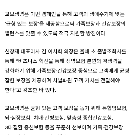
교보생명은 이번 캠페인을 통해 고객의 생애주기에 맞는
‘균형 있는 보장’을 제공함으로써 가족보장과 건강보장의
밸런스를 맞출 수 있도록 적극 지원할 방침이다.
신창재 대표이사 겸 이사회 의장은 올해 초 출발조회사를
통해 “비즈니스 혁신을 통해 생명보험 본연의 경쟁력을
강화하기 위해 가족보장·건강보장 중심으로 고객에게 균형
잡힌 보장을 제공하며 차별화된 고객 가치를 전달해야
한다”고 강조한 바 있다.
교보생명은 균형 있는 고객 보장을 돕기 위해 통합암보험,
뇌∙심장보험, 치매∙간병보험, 맞춤형 종합건강보험,
3대질환 종신보험 등을 꾸준히 선보이며 가족∙건강보장