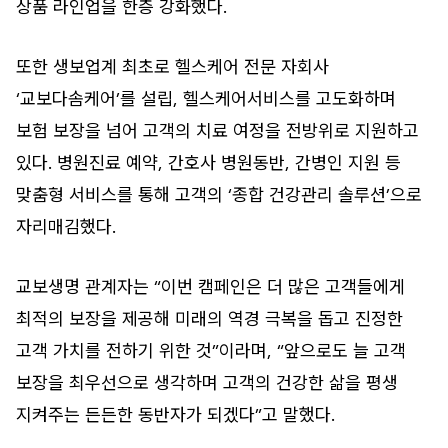
상품 라인업을 한층 강화했다.
또한 생보업계 최초로 헬스케어 전문 자회사
‘교보다솜케어’를 설립, 헬스케어서비스를 고도화하며
보험 보장을 넘어 고객의 치료 여정을 전방위로 지원하고
있다. 병원진료 예약, 간호사 병원동반, 간병인 지원 등
맞춤형 서비스를 통해 고객의 ‘종합 건강관리 솔루션’으로
자리매김했다.
교보생명 관계자는 “이번 캠페인은 더 많은 고객들에게
최적의 보장을 제공해 미래의 역경 극복을 돕고 진정한
고객 가치를 전하기 위한 것”이라며, “앞으로도 늘 고객
보장을 최우선으로 생각하며 고객의 건강한 삶을 평생
지켜주는 든든한 동반자가 되겠다”고 말했다.