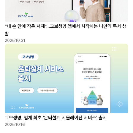
“내 손 안에 작은 서재”…교보생명 앱에서 시작하는 나만의 독서 생
활
2025.10.31
교보생명, 업계 최초 ‘은퇴설계 시뮬레이션 서비스’ 출시
2025.10.16