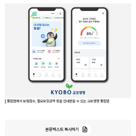
통합앱에서 보험점수, 필요보장금액 등을 안내받을 수 있는 교보생명 통합앱
본문텍스트 복사하기