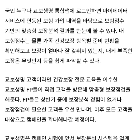
국민 누구나 교보생명 통합앱에 로그인하면 마이데이터
서비스에 연동된 보험 가입 내역을 바탕으로 보험점수
기반의 맞춤형 보장분석 결과를 한눈에 볼 수 있다. 내
보험점수는 물론 가족∙건강보장 항목별 준비 현황을
확인해보고 보장이 얼마나 잘 갖춰져 있는지, 내게 부족한
보장은 무엇인지 등을 쉽게 파악할 수 있다.
교보생명 고객이라면 건강보장 전문 교육을 이수한
교보생명 FP들이 직접 고객을 방문해 맞춤형 보장점검을
해준다. FP들은 상반기 중에 보장분석 경험이 없거나
보장점검이 필요한 고객을 우선 만나며, 이후 모든 고객을
대상으로 캠페인을 확대해나갈 예정이다.
교보생명은 캠페인 시행에 앞서 보장분석 시스템을 업계