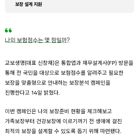
보장 설계 지원
나의 보험점수는 몇 점일까?
교보생명(대표 신창재)은 통합앱과 재무설계사(FP) 방문을
통해 전 국민을 대상으로 보험점수를 알려주고 필요한
보장을 맞춤형으로 안내하는 보장분석 캠페인을
진행한다고 14일 밝혔다.
이번 캠페인은 나의 보장준비 현황을 체크해보고
가족보장부터 건강보장에 이르기까기 전 생애에 걸친
최적의 보장을 설계할 수 있도록 돕기 위해 마련됐다.