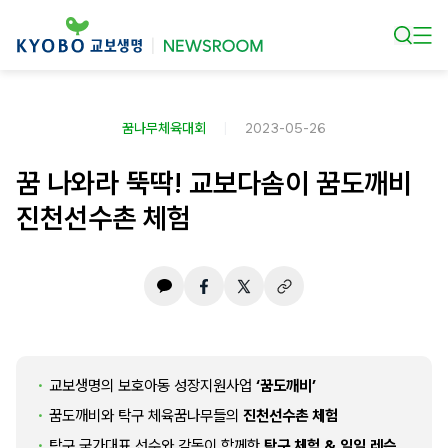
본문 바로가기
꿈나무체육대회
2023-05-26
꿈 나와라 뚝딱! 교보다솜이 꿈도깨비
진천선수촌 체험
교보생명의 보호아동 성장지원사업
‘꿈도깨비’
꿈도깨비와 탁구 체육꿈나무들의
진천선수촌 체험
탁구 국가대표 선수와 감독이 함께한
탁구 체험 & 일일 레슨