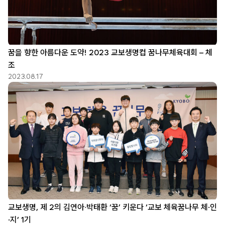
꿈을 향한 아름다운 도약! 2023 교보생명컵 꿈나무체육대회 – 체
조
2023.08.17
교보생명, 제 2의 김연아∙박태환 ‘꿈’ 키운다 ‘교보 체육꿈나무 체·인
·지’ 1기