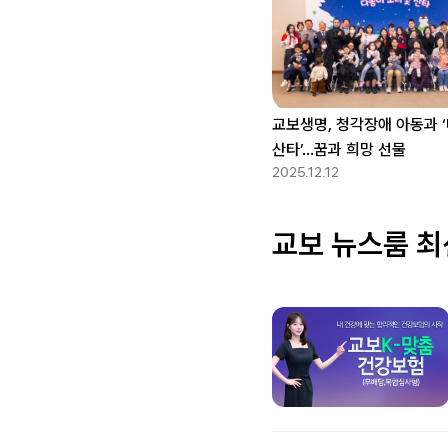
교보생명, 청각장애 아동과 
산타’…꿈과 희망 선물
2025.12.12
교보 뉴스룸 최