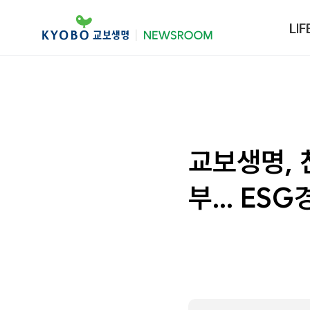
LIF
교보생명, 
부… ESG