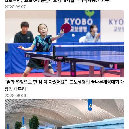
교보생명, ‘교보K-맞춤건강보험’ 6개월 배타적사용권 획득
2026.08.07
“땀과 열정으로 한 뼘 더 자랐어요”…교보생명컵 꿈나무체육대회 대
장정 마무리
2026.08.03