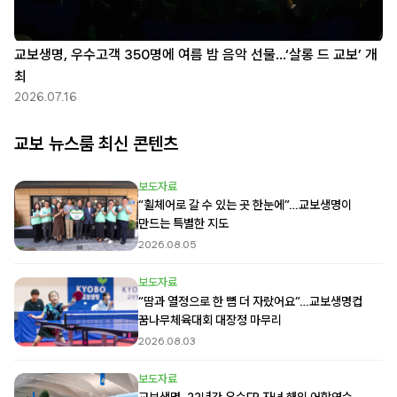
교보생명, 우수고객 350명에 여름 밤 음악 선물…‘살롱 드 교보’ 개
최
2026.07.16
교보 뉴스룸 최신 콘텐츠
보도자료
“휠체어로 갈 수 있는 곳 한눈에”…교보생명이
만드는 특별한 지도
2026.08.05
보도자료
“땀과 열정으로 한 뼘 더 자랐어요”…교보생명컵
꿈나무체육대회 대장정 마무리
2026.08.03
보도자료