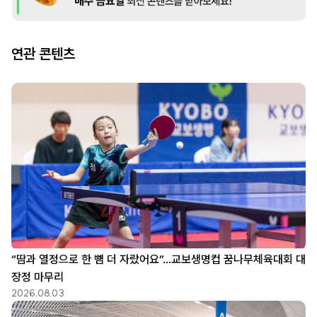
연관 콘텐츠
“땀과 열정으로 한 뼘 더 자랐어요”…교보생명컵 꿈나무체육대회 대
장정 마무리
2026.08.03