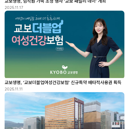
교보생명, 임직원 가족 초청 행사 ‘교보 패밀리 데이’ 개최
2025.11.17
교보생명, ‘교보더블업여성건강보험’ 신규특약 배타적사용권 획득
2025.11.11