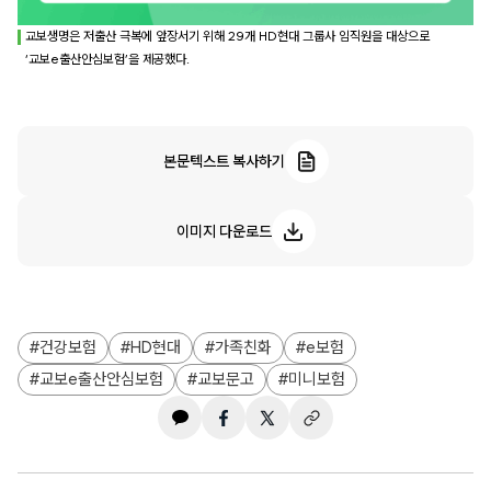
교보생명은 저출산 극복에 앞장서기 위해 29개 HD현대 그룹사 임직원을 대상으로
‘교보e출산안심보험’을 제공했다.
본문텍스트 복사하기
이미지 다운로드
건강보험
HD현대
가족친화
e보험
교보e출산안심보험
교보문고
미니보험