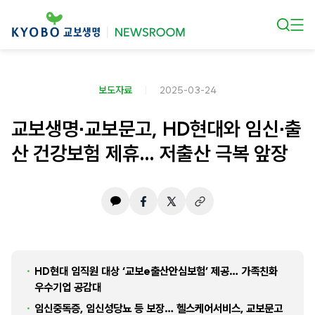
본문 바로가기
보도자료
2025-03-24
교보생명∙교보문고, HD현대와 임신∙출
산 건강보험 제휴… 저출산 극복 앞장
HD현대 임직원 대상 ‘교보e출산안심보험’ 제공… 가족친화
우수기업 공감대
임신중독증, 임신성당뇨 등 보장… 헬스케어서비스, 교보문고