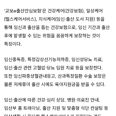
‘교보e출산안심보험’은 건강케어(건강보험), 일상케어
(헬스케어서비스), 지식케어(임신∙출산 도서 지원) 등을
통해 임신과 출산을 돕는 건강보험으로, 임신 기간과 출산
후에 발생할 수 있는 위험을 꼼꼼하게 보장하는 것이
특징이다.
임신중독증, 특정갑상선기능저하증, 임신성당뇨 치료,
임신∙출산 관련 고혈압∙당뇨 입원 치료 등을 보장한다.
또한 임신파종성혈관내응고, 산과특정질환 수술 보장은
물론 저체중아 출산 시에도 육아지원금을 받을 수 있다.
임신∙출산에 따른 건강∙심리 상담, 병원∙의료진 안내,
임산부 홈 트레이닝, 출산 지원 및 맞춤형 식단 컨설팅 등