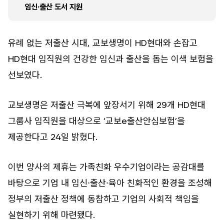
임신∙출산 도서 지원
유례 없는 저출산 시대, 교보생명이 HD현대와 손잡고
HD현대 임직원의 건강한 임신과 출산을 돕는 이색 보험을
선보였다.
교보생명은 저출산 극복에 앞장서기 위해 29개 HD현대
그룹사 임직원을 대상으로 ‘교보e출산안심보험’을
제공한다고 24일 밝혔다.
이번 양사의 제휴는 가족친화 우수기업이라는 공감대를
바탕으로 기업 내 임신∙출산∙육아 친화적인 환경을 조성해
정부의 저출산 정책에 동참하고 기업의 사회적 책임을
실현하기 위해 마련됐다.