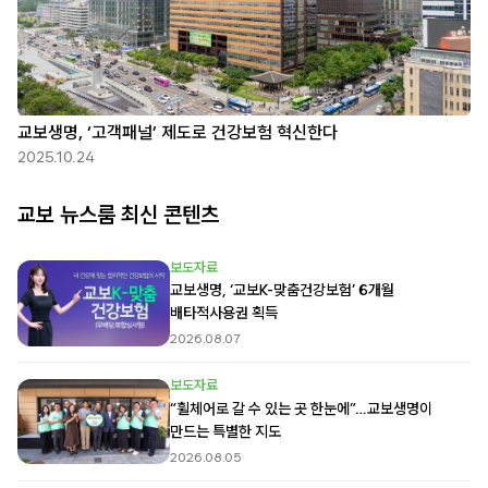
교보생명, ‘고객패널’ 제도로 건강보험 혁신한다
2025.10.24
교보 뉴스룸 최신 콘텐츠
보도자료
교보생명, ‘교보K-맞춤건강보험’ 6개월
배타적사용권 획득
2026.08.07
보도자료
“휠체어로 갈 수 있는 곳 한눈에”…교보생명이
만드는 특별한 지도
2026.08.05