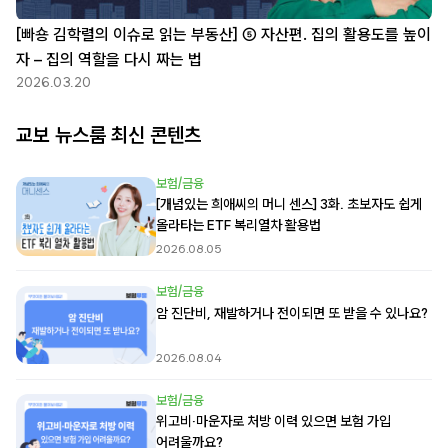
[빠숑 김학렬의 이슈로 읽는 부동산] ⑤ 자산편. 집의 활용도를 높이
자 – 집의 역할을 다시 짜는 법
2026.03.20
교보 뉴스룸 최신 콘텐츠
보험/금융
[개념있는 희애씨의 머니 센스] 3화. 초보자도 쉽게
올라타는 ETF 복리열차 활용법
2026.08.05
보험/금융
암 진단비, 재발하거나 전이되면 또 받을 수 있나요?
2026.08.04
보험/금융
위고비·마운자로 처방 이력 있으면 보험 가입
어려울까요?