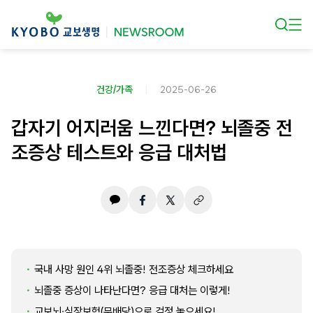
본문 바로가기
건강/가족
2025-06-26
갑자기 어지러움 느낀다면? 뇌졸중 전
조증상 테스트와 응급 대처법
국내 사망 원인 4위 뇌졸중! 전조증상 체크하세요
뇌졸중 증상이 나타난다면? 응급 대처는 이렇게!
교보뇌∙심장보험(무배당)으로 걱정 놓으세요!